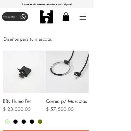
3 cuotas sin interes - envíos a todo el país!
Preguntas?
Diseños para tu mascota.
BBy Humo Pet
Correa p/ Mascotas
Precio
Precio
$ 23.000,00
$ 57.500,00