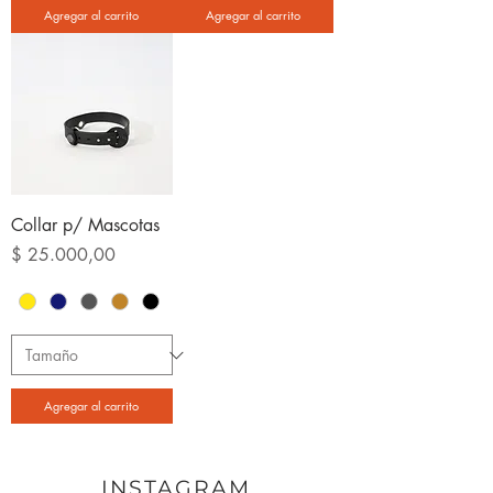
Agregar al carrito
Agregar al carrito
Collar p/ Mascotas
Precio
$ 25.000,00
Agregar al carrito
INSTAGRAM