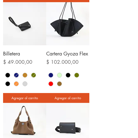
Billetera
Cartera Gyoza Flex
Precio
Precio
$ 49.000,00
$ 102.000,00
Agregar al carrito
Agregar al carrito