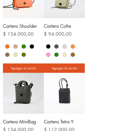
Cartera Shoulder
Cartera Cofre
Precio
Precio
$ 134.000,00
$ 94.000,00
Agregar al carrito
Agregar al carrito
Cartera MiniBag
Cartera Tetra Y
Precio
Precio
$ 134.000,00
$ 112.000,00