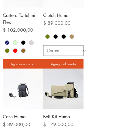
Cartera Tortellini
Clutch Humo
Flex
Precio
$ 89.000,00
Precio
$ 102.000,00
Agregar al carrito
Agregar al carrito
Case Humo
Belt Kit Humo
Precio
Precio
$ 89.000,00
$ 179.000,00