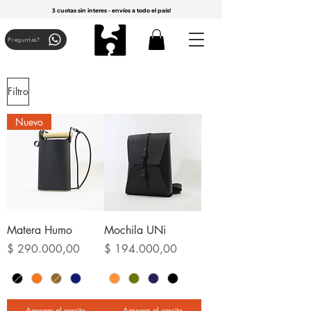
3 cuotas sin interes - envíos a todo el país!
Preguntas?
Filtro
Nuevo
Matera Humo
Mochila UNi
Precio
Precio
$ 290.000,00
$ 194.000,00
Agregar al carrito
Agregar al carrito