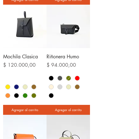
Mochila Clasica
Riñonera Humo
Precio
Precio
$ 120.000,00
$ 94.000,00
Agregar al carrito
Agregar al carrito