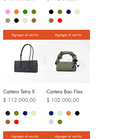
Agregar al carrito
Agregar al carrito
Cartera Tetra X
Cartera Bao Flex
Precio
Precio
$ 112.000,00
$ 102.000,00
Agregar al carrito
Agregar al carrito