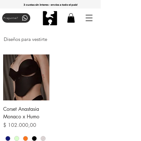
3 cuotas sin interes - envíos a todo el país!
Preguntas?
Diseños para vestirte
Corset Anastasia
Monaco x Humo
Precio
$ 102.000,00