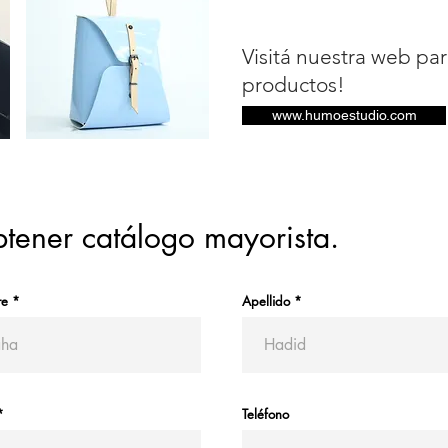
Visitá nuestra web pa
productos!
www.humoestudio.com
tener catálogo mayorista.
re
Apellido
Teléfono