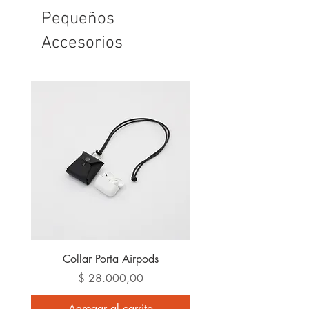
checkout)
Todas las tarjetas.
Pequeños
O a través de mercadopago.
Accesorios
Collar Porta Airpods
Precio
$ 28.000,00
Agregar al carrito