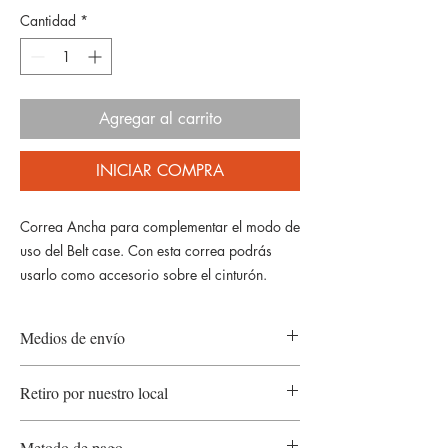
Cantidad
*
Agregar al carrito
INICIAR COMPRA
Correa Ancha para complementar el modo de
uso del Belt case. Con esta correa podrás
usarlo como accesorio sobre el cinturón.
Medios de envío
Envío gratis
en compras mayores a $200mil.
Retiro por nuestro local
Envíos a todo el país
, con seguimiento para
que puedas ver día y horario aproximado de
Humboldt 1855
, Palermo.
entrega.
Metodo de pago