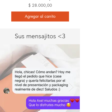
Precio
$ 28.000,00
Agregar al carrito
Sus mensajitos <3