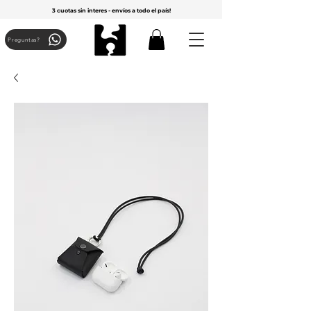
3 cuotas sin interes - envíos a todo el país!
Preguntas?