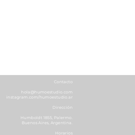
Contacto
hola@humoestudio.com
instagram.com/humoestudio.ar
Dirección
Humboldt 1855, Palermo.
Buenos Aires, Argentina.
Horarios