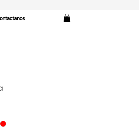
ontactanos
a
o